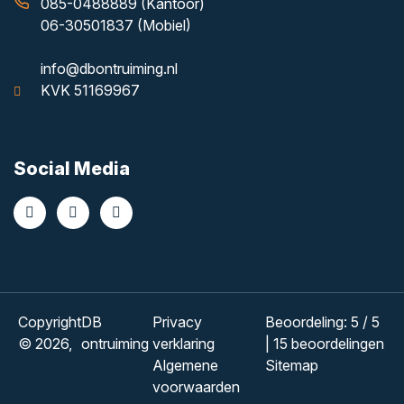
085-0488889 (Kantoor)
06-30501837 (Mobiel)
info@dbontruiming.nl
KVK 51169967
Social Media
Copyright
DB
Privacy
Beoordeling
:
5
/
5
© 2026,
ontruiming
verklaring
|
15
beoordelingen
Algemene
Sitemap
voorwaarden