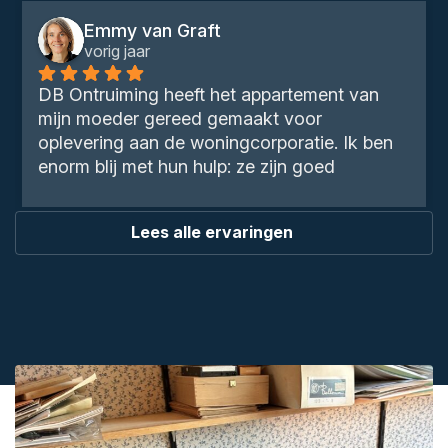
 van Graft
Ruud van
aar
2 jaar gel
ng heeft het appartement van 
Deze top mense
r gereed gemaakt voor 
keurig volgens d
aan de woningcorporatie. Ik ben 
met deze men
et hun hulp: ze zijn goed 
 snel, denken mee, komen hun 
a. Heel fijn om met een bedrijf te 
Lees alle ervaringen
je het gevoel geeft dat het 
oedkomt en dat dan ook 
.