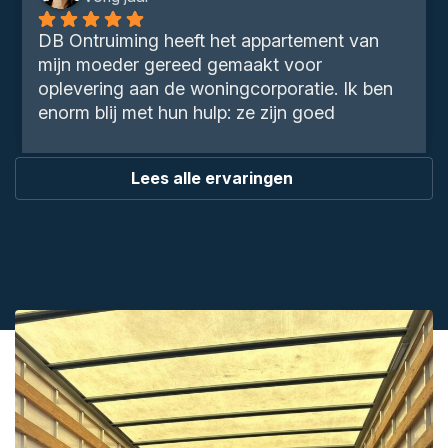
DB Ontruiming heeft het appartement van 
mijn moeder gereed gemaakt voor 
oplevering aan de woningcorporatie. Ik ben 
enorm blij met hun hulp: ze zijn goed 
bereikbaar, snel, denken mee, komen hun 
afspraken na. Heel fijn om met een bedrijf te 
Lees alle ervaringen
werken dat je het gevoel geeft dat het 
helemaal goedkomt en dat dan ook 
waarmaakt.